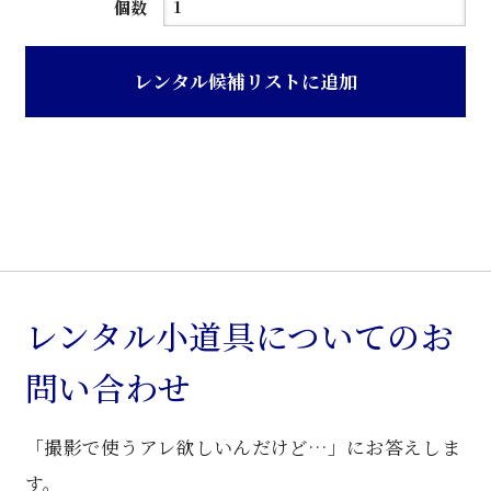
ニ
個数
ュ
ー
レンタル候補リストに追加
グ
レ
ー
色
ス
チ
ー
ル
レンタル小道具についてのお
製
問い合わせ
教
卓
「撮影で使うアレ欲しいんだけど…」にお答えしま
個
す。