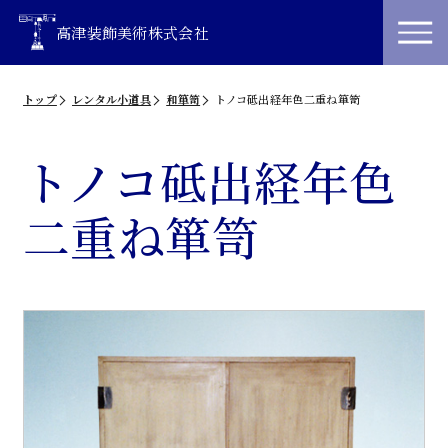
高津装飾美術株式会社
トップ
レンタル小道具
和箪笥
トノコ砥出経年色二重ね箪笥
トノコ砥出経年色
二重ね箪笥