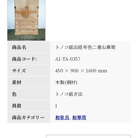
商品名
トノコ砥出経年色二重ね箪笥
商品コード:
A1-TA-0357
サイズ
450 × 900 × 1600 mm
素材
木製(桐材)
色
トノコ砥ぎ出
員数
1
商品カテゴリー
和家具
,
和箪笥