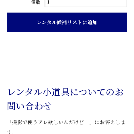
ト
個数
ノ
コ
レンタル候補リストに追加
砥
出
経
年
色
二
重
ね
レンタル小道具についてのお
箪
問い合わせ
笥
個
「撮影で使うアレ欲しいんだけど…」にお答えしま
す。