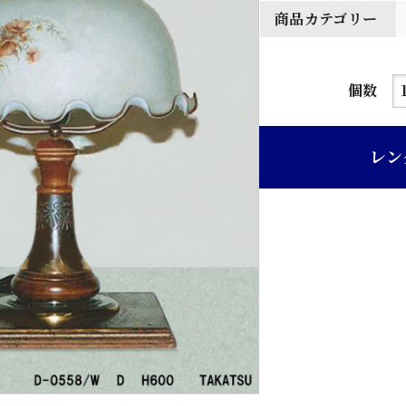
商品カテゴリー
デ
個数
ス
ク
レン
ス
タ
ン
ド
個