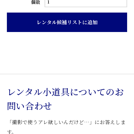
チ
個数
ー
ク
レンタル候補リストに追加
色
木
製
キ
ャ
ビ
ネ
ッ
レンタル小道具についてのお
ト
問い合わせ
個
「撮影で使うアレ欲しいんだけど…」にお答えしま
す。