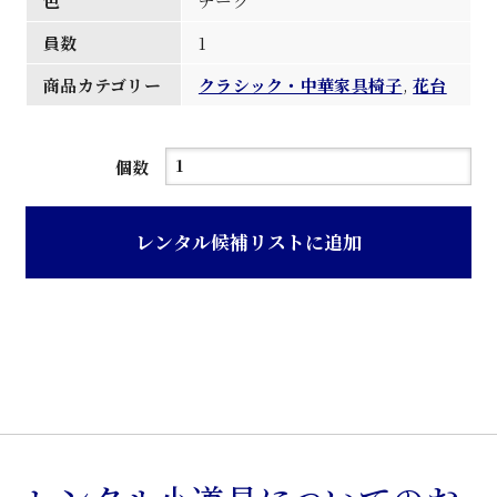
色
チーク
員数
1
商品カテゴリー
クラシック・中華家具椅子
,
花台
チ
個数
ー
ク
レンタル候補リストに追加
猫
脚
楕
円
花
台
個