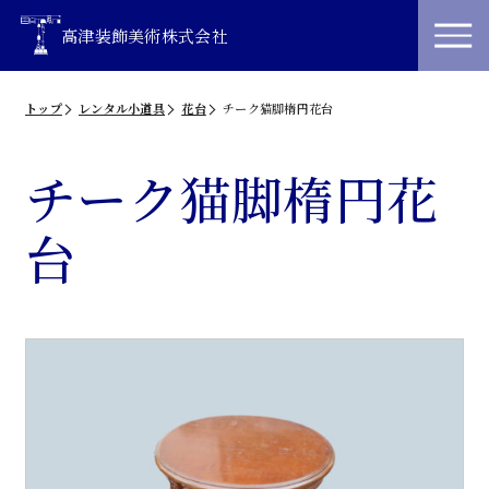
高津装飾美術株式会社
トップ
レンタル小道具
花台
チーク猫脚楕円花台
チーク猫脚楕円花
台