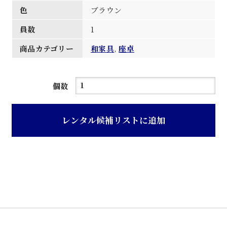
色
ブラウン
員数
1
商品カテゴリー
和家具
,
座卓
ス
個数
モ
ー
レンタル候補リストに追加
ク
ガ
ラ
ス
天
板
ブ