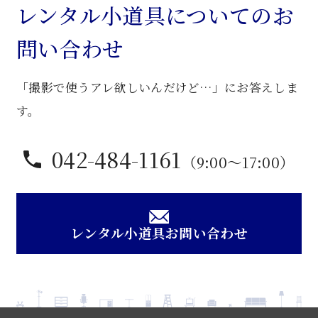
ラ
レンタル小道具についてのお
ウ
問い合わせ
ン
籐
「撮影で使うアレ欲しいんだけど…」にお答えしま
座
卓
す。
個
042-484-1161
（9:00〜17:00）
レンタル小道具お問い合わせ