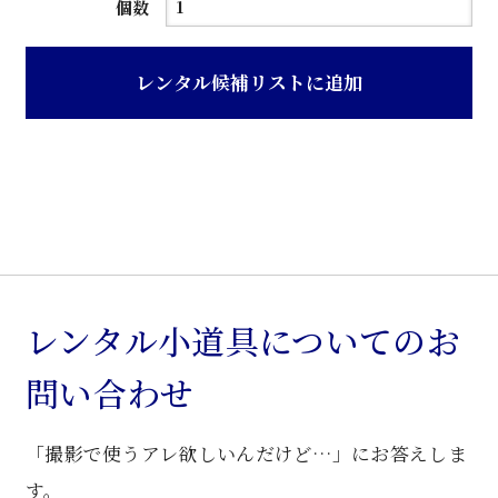
ス
個数
テ
ン
レンタル候補リストに追加
レ
ス
製
リ
ン
ゲ
ル
ス
レンタル小道具についてのお
タ
問い合わせ
ン
ド
「撮影で使うアレ欲しいんだけど…」にお答えしま
個
す。