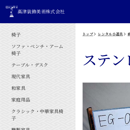
高津装飾美術株式会社
椅子
トップ
レンタル小道具
ソファ・ベンチ・アーム
ステン
椅子
テーブル・デスク
現代家具
和家具
家庭用品
クラシック・中華家具椅
子
籐製家具