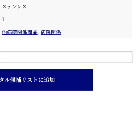
ステンレス
1
他病院関係商品
,
病院関係
タル候補リストに追加