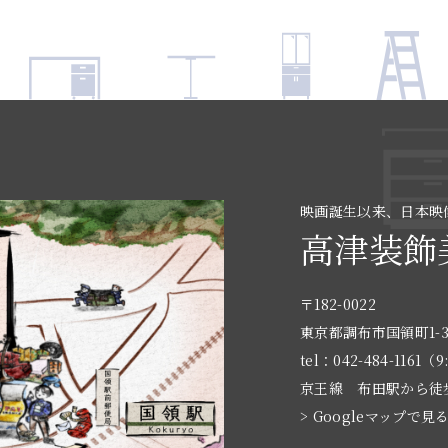
映画誕生以来、日本映
高津装飾
〒182-0022
東京都調布市国領町1-3
tel：042-484-1161（9
京王線 布田駅から徒
> Googleマップで見