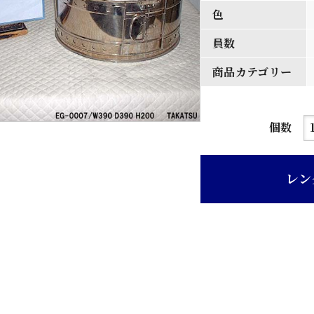
色
員数
商品カテゴリー
ス
個数
テ
ン
レン
レ
ス
製
ガ
ー
ゼ