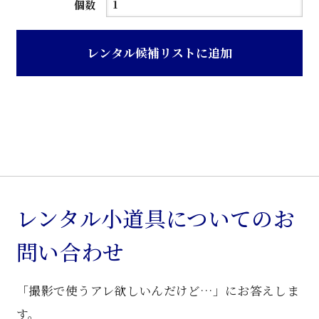
ス
個数
カ
イ
レンタル候補リストに追加
ブ
ル
ー
色
ス
チ
ー
ル
レンタル小道具についてのお
製
問い合わせ
椅
子
「撮影で使うアレ欲しいんだけど…」にお答えしま
個
す。