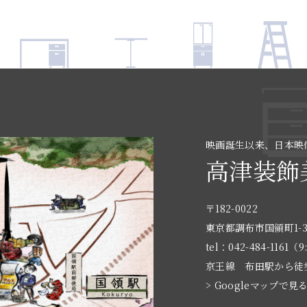
映画誕生以来、日本映
高津装飾
〒182-0022
東京都調布市国領町1-3
tel：042-484-1161（9
京王線 布田駅から徒
> Googleマップで見