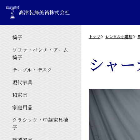
高津装飾美術株式会社
椅子
トップ
レンタル小道具
ソファ・ベンチ・アーム
シャー
椅子
テーブル・デスク
現代家具
和家具
家庭用品
クラシック・中華家具椅
子
籐製家具