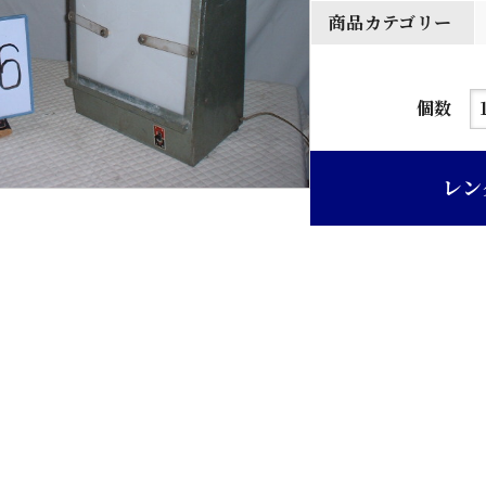
商品カテゴリー
シ
個数
ャ
ー
レン
カ
ス
テ
ン
個