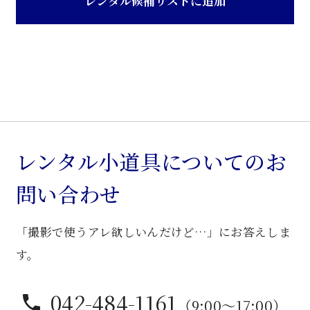
レンタル候補リストに追加
ド
式
卓
上
ス
タ
ン
ド
レンタル小道具についてのお
個
問い合わせ
「撮影で使うアレ欲しいんだけど…」にお答えしま
す。
042-484-1161
（9:00〜17:00）