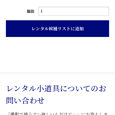
グ
個数
レ
ー
レンタル候補リストに追加
色
木
目
調
ガ
ス
台
個
レンタル小道具についてのお
問い合わせ
「撮影で使うアレ欲しいんだけど…」にお答えしま