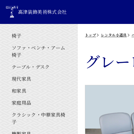
高津装飾美術株式会社
椅子
トップ
レンタル小道具
ソファ・ベンチ・アーム
グレー
椅子
テーブル・デスク
現代家具
和家具
家庭用品
クラシック・中華家具椅
子
籐製家具