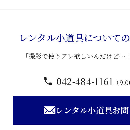
結
ベ
ン
レンタル小道具について
チ
個
「撮影で使うアレ欲しいんだけど…
042-484-1161
（9:0
レンタル小道具お問