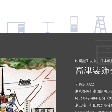
映画誕生以来、日本映
高津装飾
〒182-0022
東京都調布市国領町1-3
tel：042-484-1161（9
京王線 布田駅から徒
> Googleマップで見