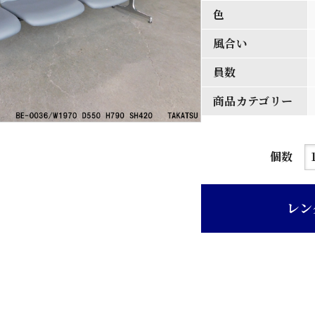
色
風合い
員数
商品カテゴリー
グ
個数
レ
ー
レン
レ
ザ
ー
4
連