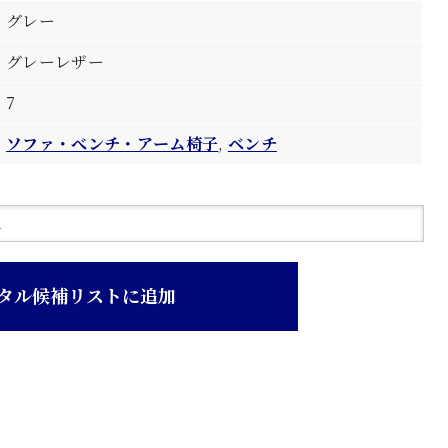
グレー
グレーレザー
7
ソファ・べンチ・アーム椅子
,
ベンチ
タル候補リストに追加