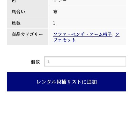
色
グレー
風合い
布
員数
1
商品カテゴリー
ソファ・べンチ・アーム椅子
,
ソ
ファセット
グ
個数
レ
ー
レンタル候補リストに追加
モ
ケ
張
り
三
人