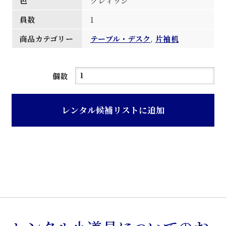
色
グレィッシ
員数
1
商品カテゴリー
テーブル・デスク
,
片袖机
グ
個数
レ
ィ
レンタル候補リストに追加
ッ
シ
ュ
オ
リ
ー
ブ
色