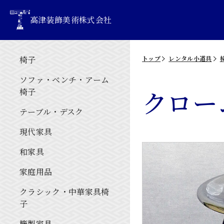
高津装飾美術株式会社
椅子
トップ
レンタル小道具
ソファ・ベンチ・アーム
クロー
椅子
テーブル・デスク
現代家具
和家具
家庭用品
クラシック・中華家具椅
子
籐製家具