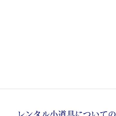
ー
ル
製
バ
ー
ス
ツ
ー
ル
個
レンタル小道具について