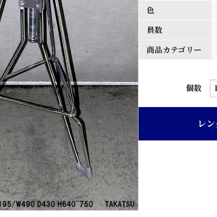
色
員数
商品カテゴリー
ク
個数
ロ
ー
レン
ム
メ
ッ
キ
ス
チ