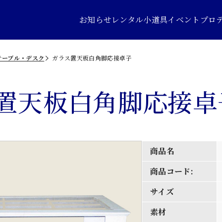
お知らせ
レンタル小道具
イベントプロ
テーブル・デスク
ガラス置天板白角脚応接卓子
置天板白角脚応接卓
商品名
商品コード:
サイズ
素材