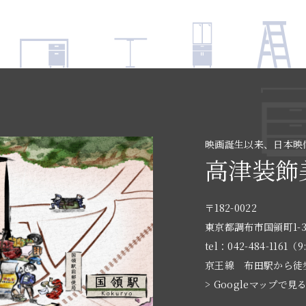
映画誕生以来、日本映
高津装飾
〒182-0022
東京都調布市国領町1-3
tel：042-484-1161（9
京王線 布田駅から徒
> Googleマップで見