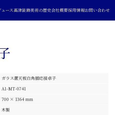
デュース
高津装飾美術の歴史
会社概要
採用情報
お問い合わせ
子
ガラス置天板白角脚応接卓子
A1-MT-0741
700 × 1364 mm
木製