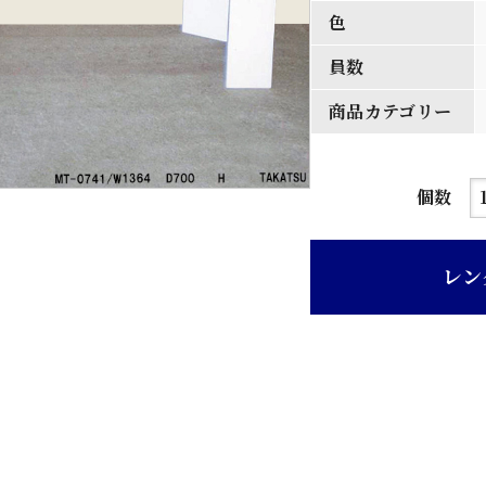
色
員数
商品カテゴリー
ガ
個数
ラ
ス
レン
置
天
板
白
角
脚