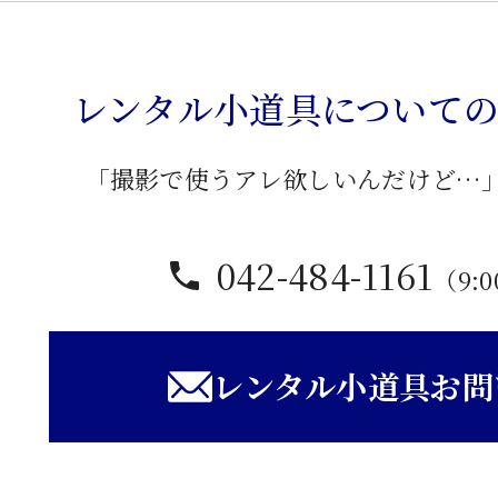
応
接
卓
レンタル小道具について
子
個
「撮影で使うアレ欲しいんだけど…
042-484-1161
（9:0
レンタル小道具お問