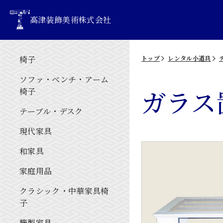
高津装飾美術株式会社
椅子
トップ
レンタル小道具
ソファ・ベンチ・アーム
ガラス
椅子
テーブル・デスク
現代家具
和家具
家庭用品
クラシック・中華家具椅
子
籐製家具