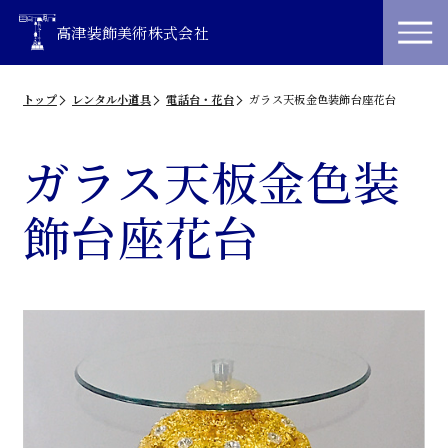
高津装飾美術株式会社
トップ
レンタル小道具
電話台・花台
ガラス天板金色装飾台座花台
ガラス天板金色装
飾台座花台