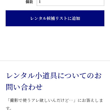
ガ
個数
ラ
ス
レンタル候補リストに追加
天
板
金
色
装
飾
台
座
レンタル小道具についてのお
花
問い合わせ
台
個
「撮影で使うアレ欲しいんだけど…」にお答えしま
す。