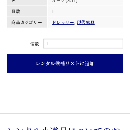
色
オーク(木目)
員数
1
商品カテゴリー
ドレッサー
,
現代家具
オ
個数
ー
ク
レンタル候補リストに追加
色
木
目
調
両
袖
型
ド