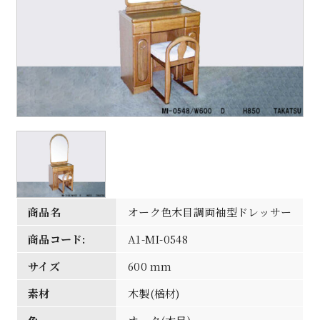
商品名
オーク色木目調両袖型ドレッサー
商品コード:
A1-MI-0548
サイズ
600 mm
素材
木製(楢材)