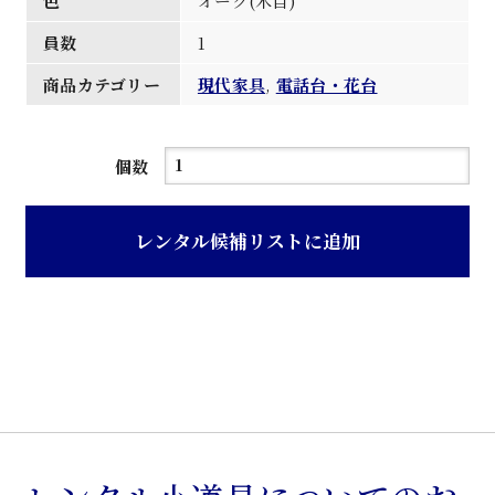
色
オーク(木目)
員数
1
商品カテゴリー
現代家具
,
電話台・花台
オ
個数
ー
ク
レンタル候補リストに追加
色
木
目
仕
上
げ
ベ
ッ