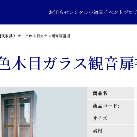
お知らせ
レンタル小道具
イベントプロ
現代家具
オーク色木目ガラス観音扉書棚
色木目ガラス観音扉
商品名
商品コード:
サイズ
素材