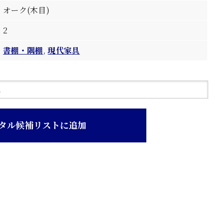
オーク(木目)
2
書棚・隅棚
,
現代家具
タル候補リストに追加