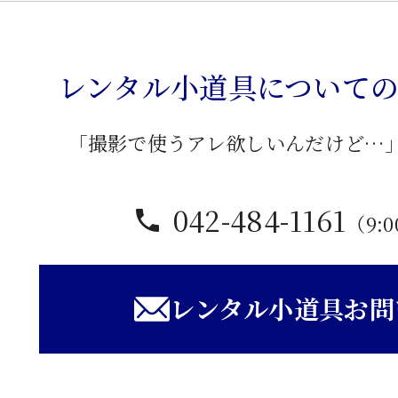
観
音
扉
レンタル小道具について
書
棚
「撮影で使うアレ欲しいんだけど…
個
042-484-1161
（9:0
レンタル小道具お問