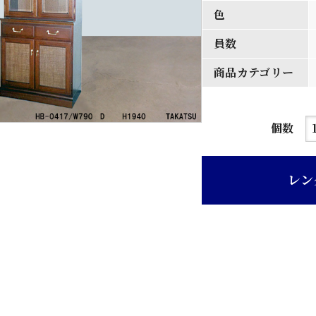
色
員数
商品カテゴリー
オ
個数
ー
ク
レン
色
木
目
ガ
ラ
ス