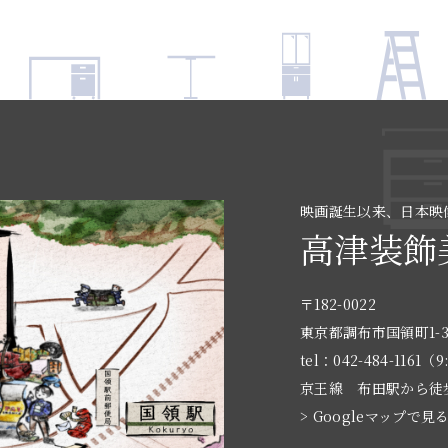
映画誕生以来、日本映
高津装飾
〒182-0022
東京都調布市国領町1-3
tel：042-484-1161（9
京王線 布田駅から徒
> Googleマップで見