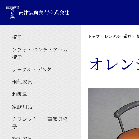
高津装飾美術株式会社
椅子
トップ
レンタル小道具
ソファ・ベンチ・アーム
オレン
椅子
テーブル・デスク
現代家具
和家具
家庭用品
クラシック・中華家具椅
子
籐製家具