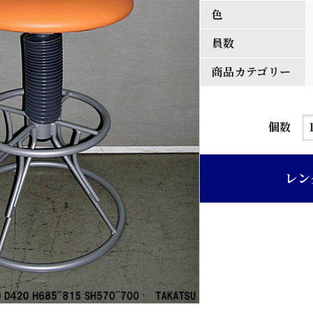
色
員数
商品カテゴリー
オ
個数
レ
ン
レン
ジ
色
レ
ザ
ー
張