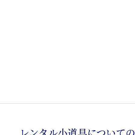
ハ
カ
ウ
ン
タ
ー
椅
子
個
レンタル小道具について