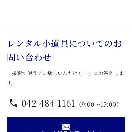
ペ
イ
ズ
リ
ー
レンタル小道具についてのお
柄
問い合わせ
布
張
「撮影で使うアレ欲しいんだけど…」にお答えしま
ソ
フ
す。
ァ
ー
042-484-1161
（9:00〜17:00）
個