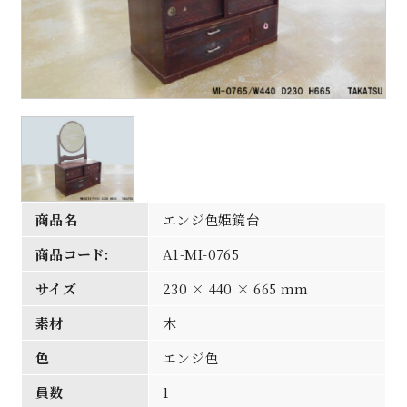
商品名
エンジ色姫鏡台
商品コード:
A1-MI-0765
サイズ
230 × 440 × 665 mm
素材
木
色
エンジ色
員数
1