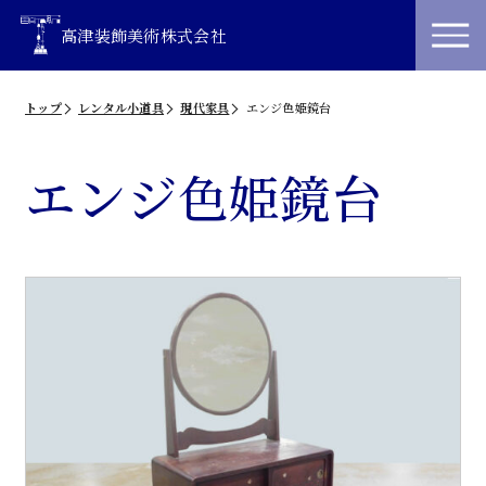
高津装飾美術株式会社
トップ
レンタル小道具
現代家具
エンジ色姫鏡台
エンジ色姫鏡台