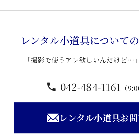
柄
布
張
レンタル小道具について
木
製
ベ
「撮影で使うアレ欲しいんだけど…
ン
チ
042-484-1161
（9:0
個
レンタル小道具お問