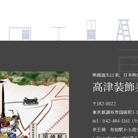
映画誕生以来、日本映
高津装飾
〒182-0022
東京都調布市国領町1-3
tel：042-484-1161（9
京王線 布田駅から徒
> Googleマップで見