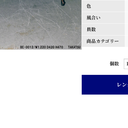
色
風合い
員数
商品カテゴリー
エ
個数
ン
ジ
レン
ス
ト
ラ
イ
プ