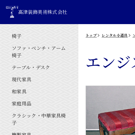
高津装飾美術株式会社
椅子
トップ
レンタル小道具
ソファ・ベンチ・アーム
エンジ
椅子
テーブル・デスク
現代家具
和家具
家庭用品
クラシック・中華家具椅
子
籐製家具