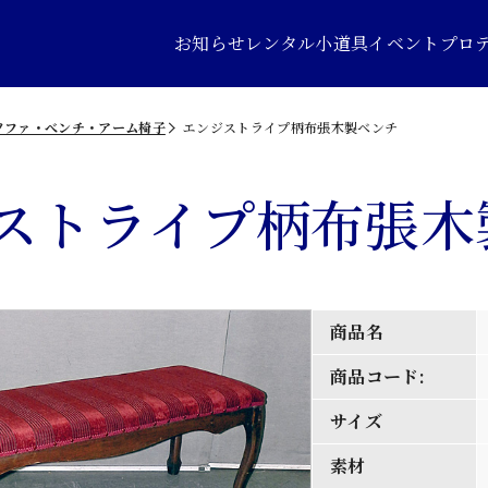
お知らせ
レンタル小道具
イベントプロ
ソファ・べンチ・アーム椅子
エンジストライプ柄布張木製ベンチ
ストライプ柄布張木
商品名
商品コード:
サイズ
素材