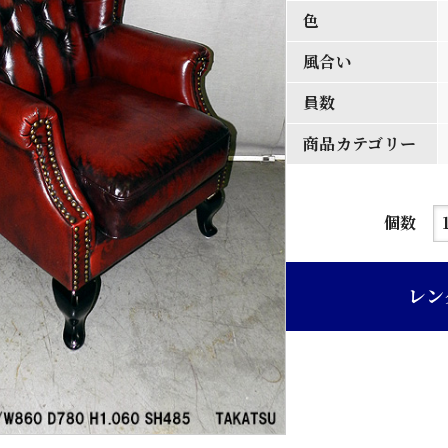
色
風合い
員数
商品カテゴリー
ア
個数
ン
テ
レン
ィ
ー
ク
レ
ッ