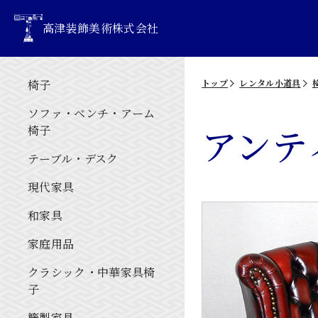
高津装飾美術株式会社
椅子
トップ
レンタル小道具
ソファ・ベンチ・アーム
アンテ
椅子
テーブル・デスク
現代家具
和家具
家庭用品
クラシック・中華家具椅
子
籐製家具