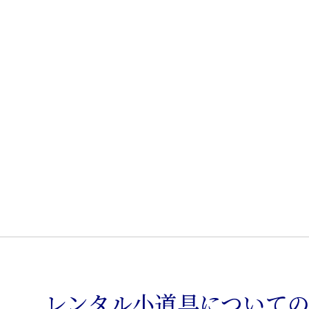
ド
本
革
張
ウ
ィ
ン
グ
チ
ェ
ア
個
レンタル小道具について