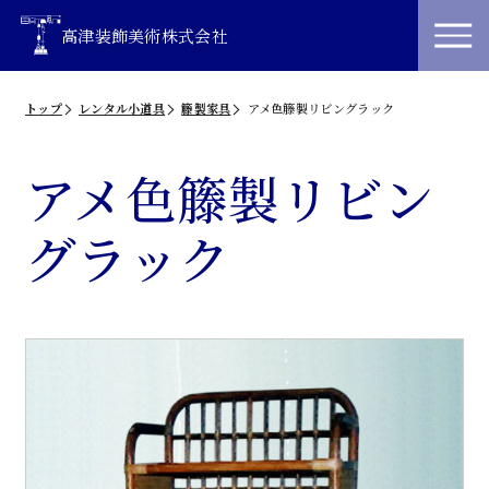
高津装飾美術株式会社
トップ
レンタル小道具
籐製家具
アメ色籐製リビングラック
アメ色籐製リビン
グラック