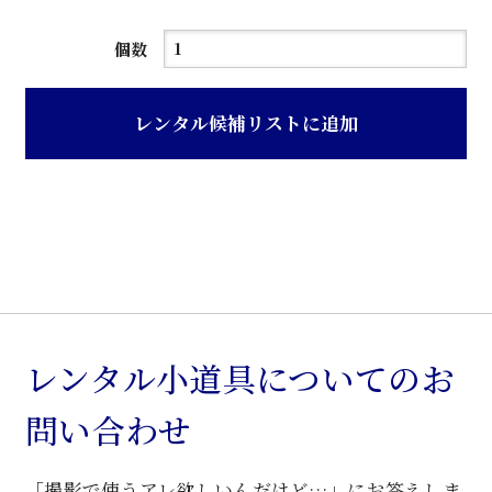
ア
個数
メ
色
レンタル候補リストに追加
籐
製
リ
ビ
ン
グ
ラ
ッ
レンタル小道具についてのお
ク
問い合わせ
個
「撮影で使うアレ欲しいんだけど…」にお答えしま