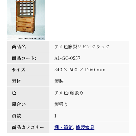
商品名
アメ色籐製リビングラック
商品コード:
A1-GC-0557
サイズ
340 × 600 × 1260 mm
素材
籐製
色
アメ色(籐張り
風合い
籐張り
員数
1
商品カテゴリー
棚・箪笥
,
籐製家具