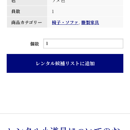
色
アメ色
員数
1
商品カテゴリー
椅子・ソファ
,
籐製家具
ア
個数
メ
色
レンタル候補リストに追加
籐
製
テ
レ
フ
ォ
ン
チ